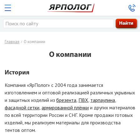
8-800-333-39-24
Главная
О компании
Заказать обратный звонок
/
О компании
История
Компания
«ЯрПолог
» с 2004 года занимается
изготовлением и оптовой реализацией различных укрывных
и защитных изделий из
брезента
,
ПВХ
,
тарпаулина
,
фасадной сетки
,
армированной плёнки
и других материалов
по всей территории России и СНГ. Кроме продажи готовых
изделий, мы реализуем материалы для производства
тентов оптом.