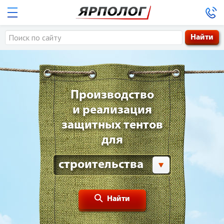
8-800-333-39-24
Заказать обратный звонок
Производство
и реализация
защитных тентов
для
строительства
Найти