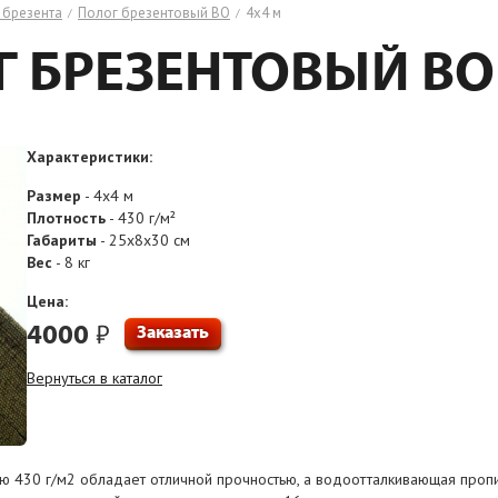
 брезента
Полог брезентовый ВО
4х4 м
/
/
 БРЕЗЕНТОВЫЙ ВО
Характеристики:
Размер
- 4х4 м
Плотность
- 430 г/м²
Габариты
- 25x8x30 см
Вес
- 8 кг
Цена:
4000
₽
Заказать
Вернуться в каталог
ю 430 г/м2 обладает отличной прочностью, а водоотталкивающая проп