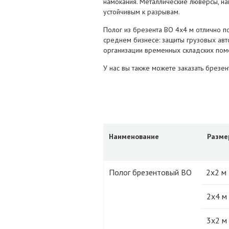
намокания. Металлические люверсы, н
устойчивым к разрывам.
Полог из брезента ВО 4х4 м отлично по
среднем бизнесе: защиты грузовых авто
организации временных складских пом
У нас вы также можете заказать брезе
Наименование
Разме
Полог брезентовый ВО
2х2 м
2х4 м
3х2 м