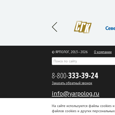
© ЯРПОЛОГ, 2013–2026
О компании
8-800-
333-39-24
Заказать обратный звонок
info@yarpolog.ru
На сайте используются файлы cookies и
ООО «ПТК ЯрПолог»
файлов cookies и других персональных 
ИНН 7604224447 КПП 760401001