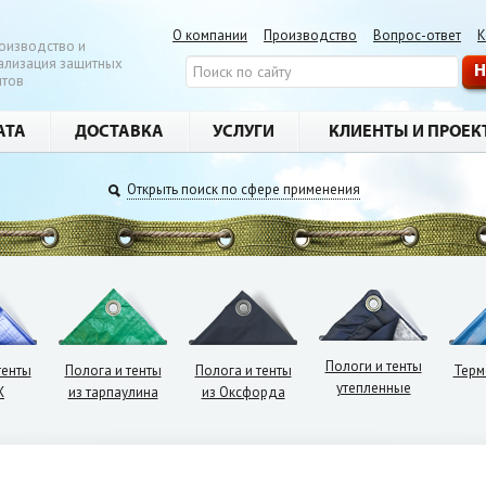
О компании
Производство
Вопрос-ответ
К
оизводство и
ализация защитных
нтов
АТА
ДОСТАВКА
УСЛУГИ
КЛИЕНТЫ И ПРОЕК
Открыть поиск по сфере применения
нты для
строительств
Пологи и тенты
тенты
Полога и тенты
Полога и тенты
Терм
утепленные
Х
из тарпаулина
из Оксфорда