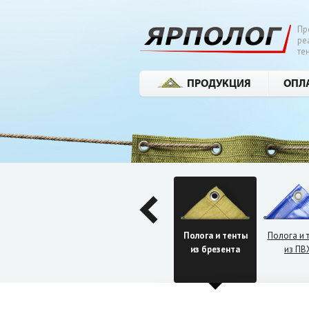
Пр
ре
те
ПРОДУКЦИЯ
ОПЛ
Я ищу те
Полога и тенты
Полога и 
из брезента
из ПВ