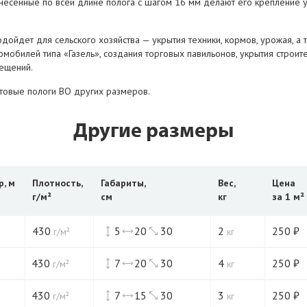
анесенные по всей длине полога с шагом 16 мм делают его крепление 
дойдет для сельского хозяйства — укрытия техники, кормов, урожая, а 
мобилей типа «Газель», создания торговых павильонов, укрытия строит
ещений.
нтовые пологи ВО других размеров.
Другие размеры
р, м
Плотность,
Габариты,
Вес,
Цена
г/м²
см
кг
за 1 м²
430
5
20
30
2
250
₽
г/м²
кг
430
7
20
30
4
250
₽
г/м²
кг
430
7
15
30
3
250
₽
г/м²
кг