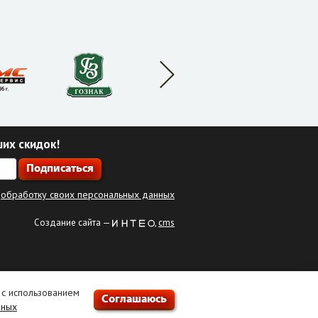
ших скидок!
а
обработку своих персональных данных
Создание сайта —
,
cms
 с использованием
Соглашаюсь
нных