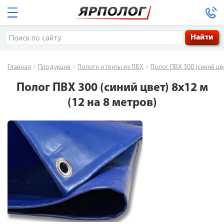
8-800-333-39-24
Главная
Продукция
Заказать обратный звонок
Пологи и тенты из ПВХ
Полог ПВХ 300 (синий цв
/
/
/
Полог ПВХ 300 (синий цвет) 8х12 м
(12 на 8 метров)