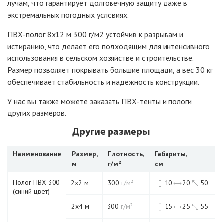
лучам, что гарантирует долговечную защиту даже в
экстремальных погодных условиях.
ПВХ-полог 8х12 м 300 г/м2 устойчив к разрывам и
истиранию, что делает его подходящим для интенсивного
использования в сельском хозяйстве и строительстве.
Размер позволяет покрывать большие площади, а вес 30
кг
обеспечивает стабильность и надежность конструкции.
У нас вы также можете заказать ПВХ-тенты и пологи
других размеров.
Другие размеры
Наименование
Размер,
Плотность,
Габариты,
м
г/м²
см
Полог ПВХ 300
2х2 м
300
г/м²
10
20
50
(синий цвет)
2х4 м
300
г/м²
15
25
55