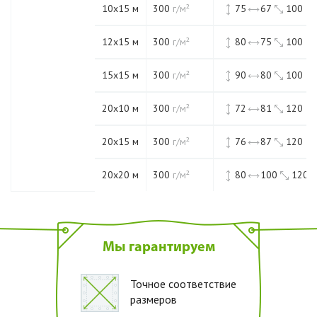
10х15 м
300
г/м²
75
67
100
12х15 м
300
г/м²
80
75
100
15х15 м
300
г/м²
90
80
100
20х10 м
300
г/м²
72
81
120
20х15 м
300
г/м²
76
87
120
20х20 м
300
г/м²
80
100
120
Мы гарантируем
Точное соответствие
размеров