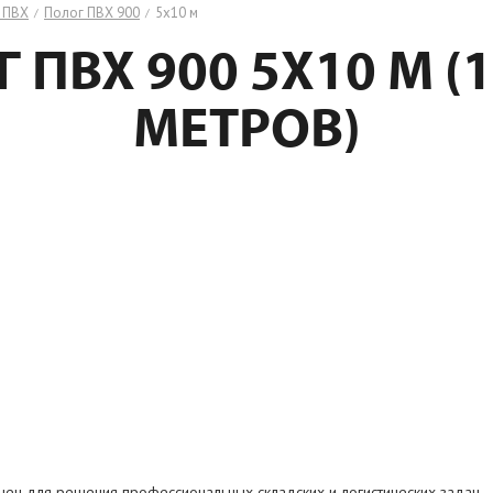
з ПВХ
Полог ПВХ 900
5х10 м
/
/
 ПВХ 900 5Х10 М (1
МЕТРОВ)
чен для решения профессиональных складских и логистических задач.