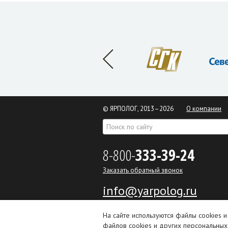
© ЯРПОЛОГ, 2013–2026
О компании
8-800-
333-39-24
Заказать обратный звонок
info@yarpolog.ru
На сайте используются файлы cookies и
ООО «ПТК ЯрПолог»
файлов cookies и других персональных 
ИНН 7604224447 КПП 760401001