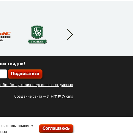
ших скидок!
а
обработку своих персональных данных
Создание сайта —
,
cms
 с использованием
Соглашаюсь
нных