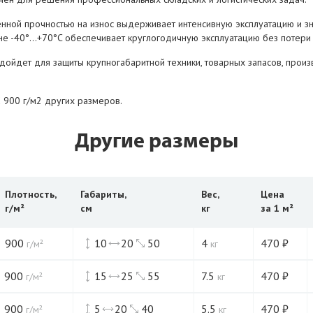
енной прочностью на износ выдерживает интенсивную эксплуатацию и зн
не -40°...+70°C обеспечивает круглогодичную эксплуатацию без потери
дойдет для защиты крупногабаритной техники, товарных запасов, прои
Х 900 г/м2 других размеров.
Другие размеры
Плотность,
Габариты,
Вес,
Цена
г/м²
см
кг
за 1 м²
900
10
20
50
4
470
₽
г/м²
кг
900
15
25
55
7.5
470
₽
г/м²
кг
900
5
20
40
5.5
470
₽
г/м²
кг