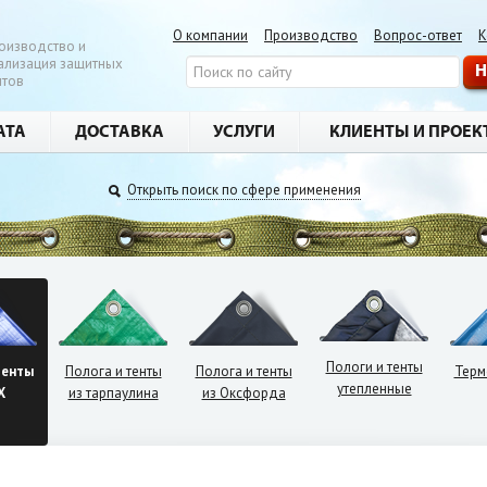
О компании
Производство
Вопрос-ответ
К
оизводство и
ализация защитных
нтов
АТА
ДОСТАВКА
УСЛУГИ
КЛИЕНТЫ И ПРОЕК
Открыть поиск по сфере применения
нты для
строительств
Пологи и тенты
тенты
Полога и тенты
Полога и тенты
Терм
утепленные
Х
из тарпаулина
из Оксфорда