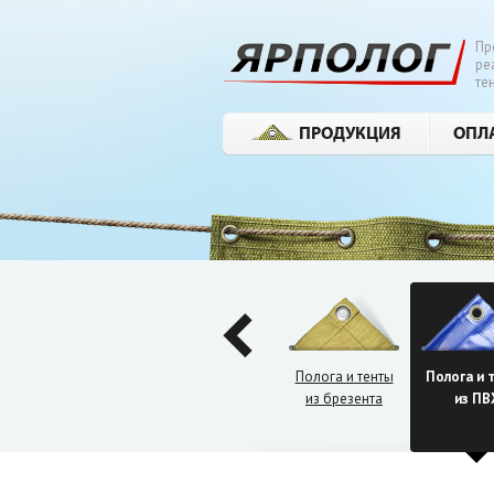
Пр
ре
те
ПРОДУКЦИЯ
ОПЛ
Я ищу те
Полога и тенты
Полога и 
из брезента
из ПВ