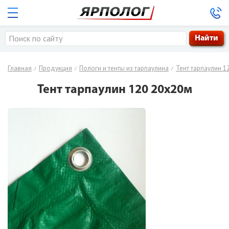
8-800-333-39-24
Главная
Продукция
Заказать обратный звонок
Пологи и тенты из тарпаулина
Тент тарпаулин 1
/
/
/
Тент тарпаулин 120 20х20м