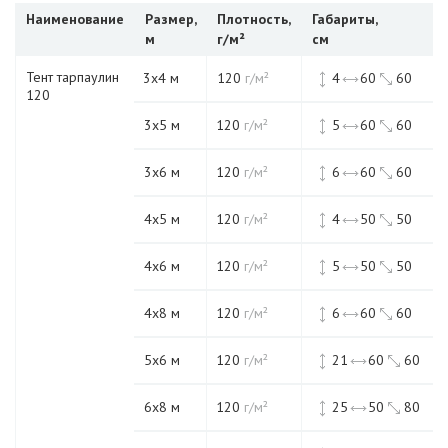
Наименование
Размер,
Плотность,
Габариты,
м
г/м²
см
Тент тарпаулин
3х4 м
120
г/м²
4
60
60
120
3х5 м
120
г/м²
5
60
60
3х6 м
120
г/м²
6
60
60
4х5 м
120
г/м²
4
50
50
4х6 м
120
г/м²
5
50
50
4х8 м
120
г/м²
6
60
60
5х6 м
120
г/м²
21
60
60
6х8 м
120
г/м²
25
50
80