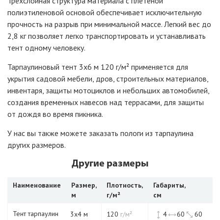
Трехслойная структура материала с плетеной
полиэтиленовой основой обеспечивает исключительную
прочность на разрыв при минимальной массе. Легкий вес до
2,8 кг позволяет легко транспортировать и устанавливать
тент одному человеку.
Тарпаулиновый тент 3х6 м 120 г/
м²
применяется для
укрытия садовой мебели, дров, строительных материалов,
инвентаря, защиты мотоциклов и небольших автомобилей,
создания временных навесов над террасами, для защиты
от дождя во время пикника.
У нас вы также можете заказать пологи из тарпаулина
других размеров.
Другие размеры
Наименование
Размер,
Плотность,
Габариты,
м
г/м²
см
Тент тарпаулин
3х4 м
120
г/м²
4
60
60