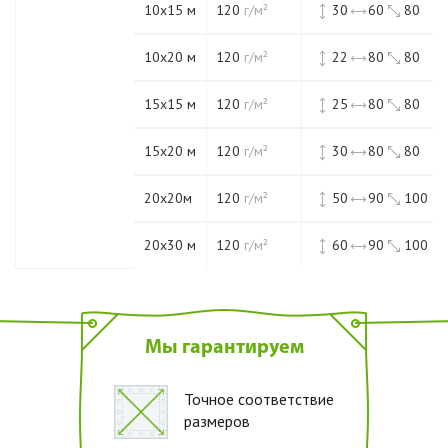
10х15 м
120
г/м²
30
60
80
10х20 м
120
г/м²
22
80
80
15х15 м
120
г/м²
25
80
80
15х20 м
120
г/м²
30
80
80
20х20м
120
г/м²
50
90
100
20х30 м
120
г/м²
60
90
100
Мы гарантируем
Точное соответствие
размеров